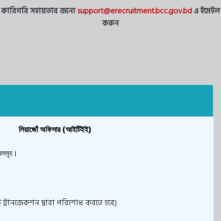
কারিগরি সহায়তার জন্যে
support@erecruitment.bcc.gov.bd
এ ইমেইল
করুন
লিয়াজোঁ অফিসার (আইটিইই)
্বসমূহ।
 ট্রানজেকশন দ্বারা পরিশোধ করতে হবে)