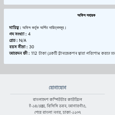
অফিস সহায়ক
দায়িত্ব
:
অফিস কর্তৃক অর্পিত দায়িত্বসমূহ।
পদ সংখ্যা
:
4
গ্রেড
:
N/A
বয়স সীমা
:
30
আবেদন ফী
টাকা (একটি ট্রানজেকশন দ্বারা পরিশোধ করতে হব
:
112
যোগাযোগ
বাংলাদেশ কম্পিউটার কাউন্সিল
ই-১৪/এক্স, বিসিসি ভবন, আগারগাঁও,
শেরে বাংলা নগর, ঢাকা-১২০৭