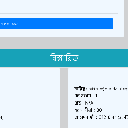
াউনলোড করুন
বিস্তারিত
দায়িত্ব
:
অফিস কর্তৃক অর্পিত দায়িত
পদ সংখ্যা
:
1
গ্রেড
:
N/A
বয়স সীমা
:
30
ে)
আবেদন ফী
টাকা (একটি
:
612