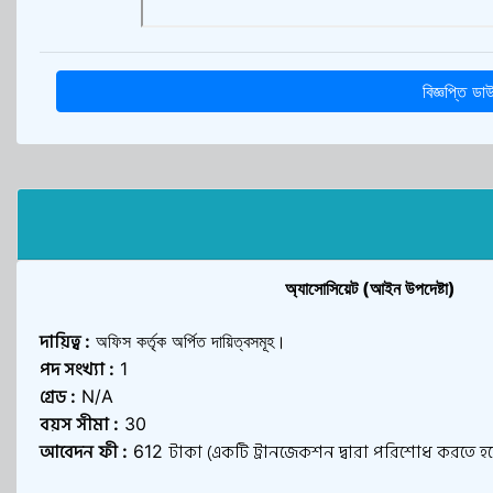
বিজ্ঞপ্তি ড
অ্যাসোসিয়েট (আইন উপদেষ্টা)
দায়িত্ব
:
অফিস কর্তৃক অর্পিত দায়িত্বসমূহ।
পদ সংখ্যা
:
1
গ্রেড
:
N/A
বয়স সীমা
:
30
আবেদন ফী
টাকা (একটি ট্রানজেকশন দ্বারা পরিশোধ করতে হব
:
612