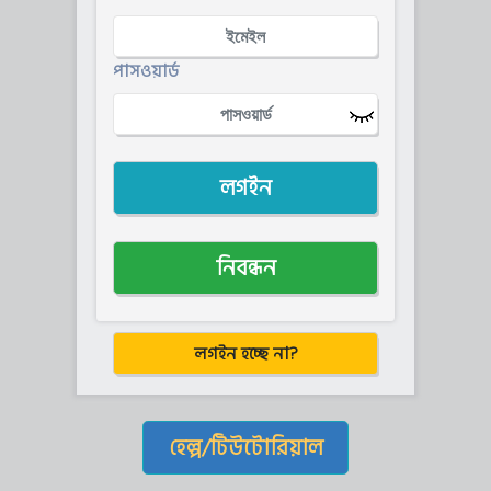
পাসওয়ার্ড
লগইন
নিবন্ধন
লগইন হচ্ছে না?
হেল্প/টিউটোরিয়াল