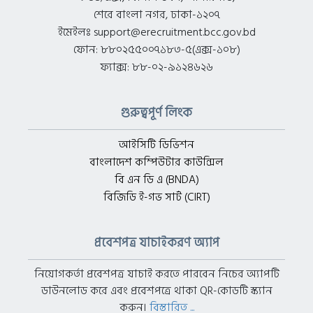
শেরে বাংলা নগর, ঢাকা-১২০৭
ইমেইলঃ support@erecruitment.bcc.gov.bd
ফোন: ৮৮০২৫৫০০৭১৮৩-৫(এক্স-১০৮)
ফ্যাক্স: ৮৮-০২-৯১২৪৬২৬
গুরুত্বপূর্ণ লিংক
আইসিটি ডিভিশন
বাংলাদেশ কম্পিউটার কাউন্সিল
বি এন ডি এ (BNDA)
বিজিডি ই-গভ সার্ট (CIRT)
প্রবেশপত্র যাচাইকরণ অ্যাপ
নিয়োগকর্তা প্রবেশপত্র যাচাই করতে পারবেন নিচের অ্যাপটি
ডাউনলোড করে এবং প্রবেশপত্রে থাকা QR-কোডটি স্ক্যান
করুন।
বিস্তারিত ...