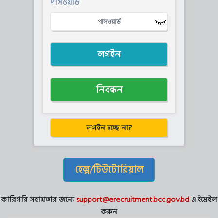
পাসওয়ার্ড
লগইন
নিবন্ধন
লগইন হচ্ছে না?
হেল্প/টিউটোরিয়াল
কারিগরি সহায়তার জন্যে
support@erecruitment.bcc.gov.bd
এ ইমেইল
করুন