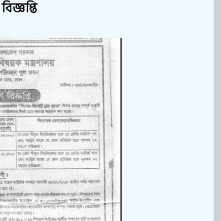
িজ্ঞপ্তি