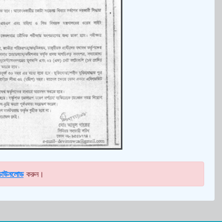
ডাউনলোড
করুন।