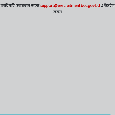
কারিগরি সহায়তার জন্যে
support@erecruitment.bcc.gov.bd
এ ইমেইল
করুন