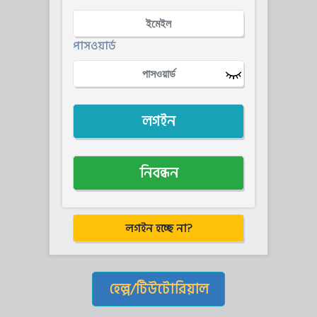
পাসওয়ার্ড
লগইন
নিবন্ধন
লগইন হচ্ছে না?
হেল্প/টিউটোরিয়াল